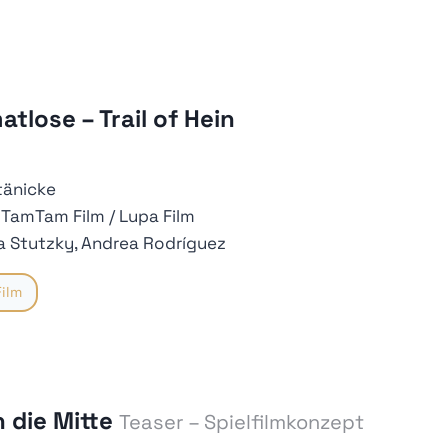
matlose
– Trail of Hein
tänicke
TamTam Film / Lupa Film
a Stutzky, Andrea Rodríguez
ilm
 die Mitte
Teaser – Spielfilmkonzept