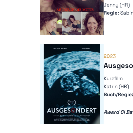
Jenny (HR)
Regie:
Sabin
20
23
Ausgeso
Kurzfilm
Katrin (HR)
Buch/Regie
Award CI Ba