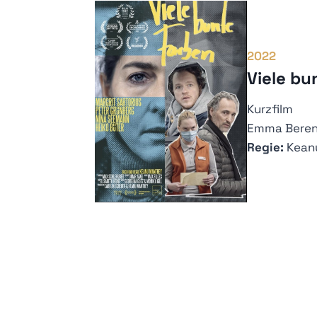
2022
Viele bu
Kurzfilm
Emma Beren
Regie:
Kean