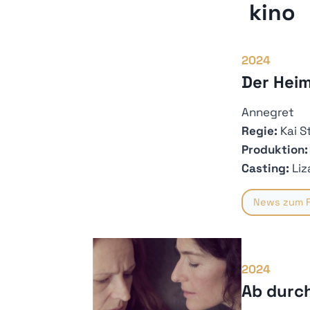
kino
2024
Der Hei
Annegret
Regie:
Kai S
Produktion:
Casting:
Liz
News zum F
2024
Ab durch