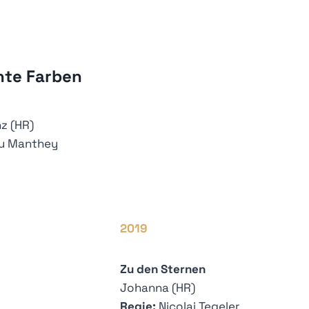
nte Farben
z (HR)
u Manthey
2019
Zu den Sternen
Johanna (HR)
Regie:
Nicolai Tegeler