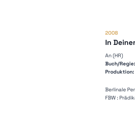
2008
In Deine
An (HR)
Buch/Regie
Produktion:
Berlinale P
FBW : Prädi