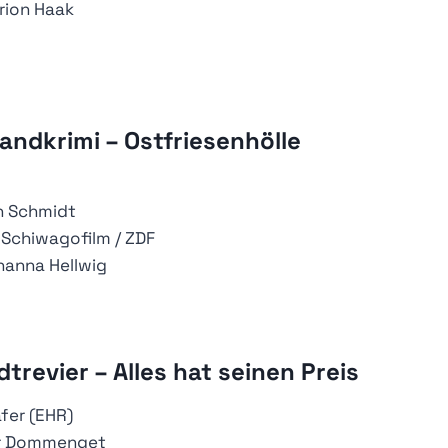
ion Haak
landkrimi – Ostfriesenhölle
n Schmidt
Schiwagofilm / ZDF
anna Hellwig
trevier – Alles hat seinen Preis
fer (EHR)
er Dommenget