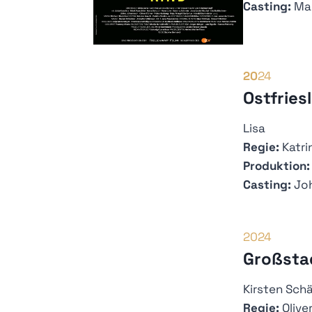
Casting:
Mar
20
24
Ostfries
Lisa
Regie:
Katri
Produktion:
Casting:
Joh
2024
Großstad
Kirsten Schä
Regie:
Oliv