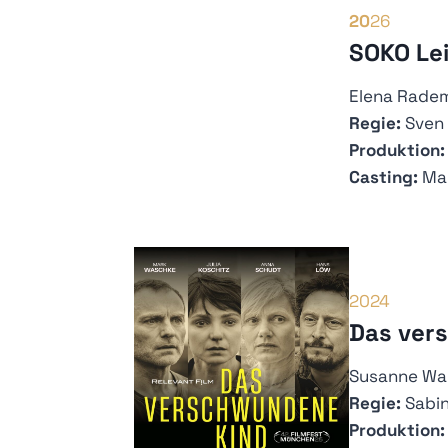
20
26
SOKO Lei
Elena Rade
Regie:
Sven
Produktion:
Casting:
Mar
2024
Das ver
Susanne Wa
Regie:
Sabin
Produktion: